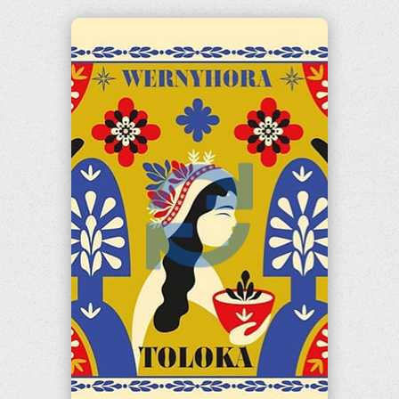


TOLOKA
POSŁUCHAJ