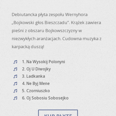
Debiutancka płyta zespołu Wernyhora
„Bojkowski głos Bieszczadu”. Krążek zawiera
pieśni z obszaru Bojkowszczyzny w
niezwykłych aranżacjach. Cudowna muzyka z
karpacką duszą!
1. Na Wysokij Polonyni

2. Oj U Diwojky

3. Ladkanka

4. Ne Byj Mene

5. Czorniuszko

6. Oj Sobosiu Sobosejko
